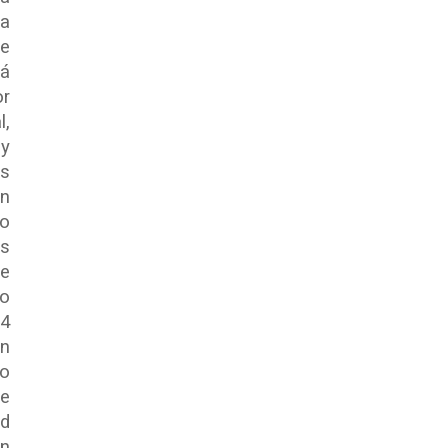
ja
de
rá
or
l,
 y
os
an
do
es
de
bo
24
ón
io
se
ad
un