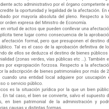
diente acto administrativo por el órgano competente 
credite la oportunidad y legalidad de la afectación. En 
bado por mayoría absoluta del pleno. Respecto a l
por orden expresa del Ministro de Economía.
 en virtud de actos que pueden conllevar una afectaci
mplícita tiene lugar como consecuencia de la aprobaci
e afectación formal, pero que presuponen el destino 
úblico. Tal es el caso de la aprobación definitiva de l
ndo de ellos se deduzca el destino de bienes públicos
alidad (zonas verdes, vías públicas etc …). También 
nes por expropiación forzosa. Respecto a la afectaci
r la adscripción de bienes patrimoniales por más de 
 cuando una entidad local adquiere por usucapión 
so o servicio público.
cos es la situación jurídica por la que un bien públi
. En tal caso, el bien se convierte, salvo el supuesto 
s, en bien patrimonial de la administración y pod
ias causas y distintas formas.