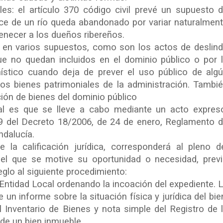
es: el artículo 370 código civil prevé un supuesto 
uce de un río queda abandonado por variar naturalmen
tenecer a los dueños ribereños.
 en varios supuestos, como son los actos de deslin
e no quedan incluidos en el dominio público o por 
ístico cuando deja de prever el uso público de alg
los bienes patrimoniales de la administración. Tambi
ión de bienes del dominio público
al es que se lleve a cabo mediante un acto expres
o 9 del Decreto 18/2006, de 24 de enero, Reglamento 
ndalucía.
 la calificación jurídica, corresponderá al pleno d
 el que se motive su oportunidad o necesidad, prev
eglo al siguiente procedimiento:
 Entidad Local ordenando la incoación del expediente. 
un informe sobre la situación física y jurídica del bie
l Inventario de Bienes y nota simple del Registro de 
 de un bien inmueble.