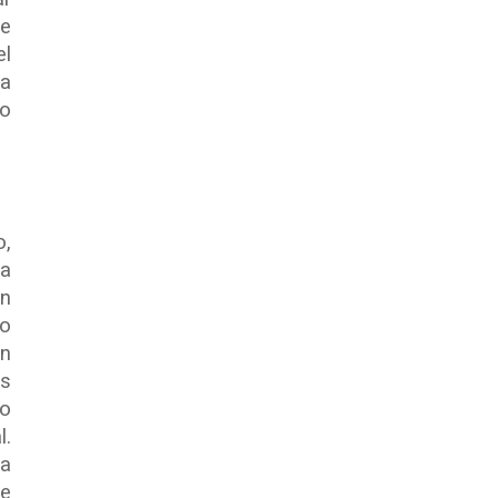
se
el
ta
no
o,
la
ón
io
ón
os
bo
l.
ta
de