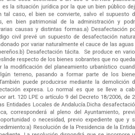
es la situación jurídica por la que un bien público de
n tal caso, el bien se convierte, salvo el supuesto 
s, en bien patrimonial de la administración y pod
arias causas y distintas formas.a) Desafectación p
digo civil prevé un supuesto de desafectación natura
donado por variar naturalmente el cauce de las aguas
ibereños.b) Desafectación tácita. Se produce en vari
slinde respecto de los bienes sobrantes que no qued
or la modificación del planeamiento urbanístico cuan
algún terreno, pasando a formar parte de los bien
. También puede producirse mediante la demolición 
fectación expresa. Lo normal es que se lleve a ca
or art. 120 LPE o artículo 9 del Decreto 18/2006, de 
as Entidades Locales de Andalucía.Dicha desafectaci
ídica, corresponderá al pleno del Ayuntamiento, prev
oportunidad o necesidad, previo expediente que y 
ocedimiento:a) Resolución de la Presidencia de la Entid
pediente. La resolución dispondrá que se incorpore 