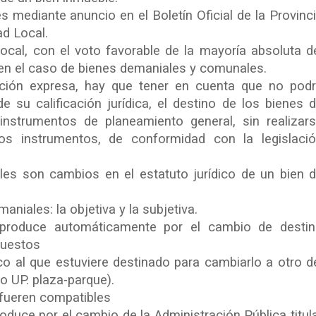
 mediante anuncio en el Boletín Oficial de la Provinc
ad Local.
ocal, con el voto favorable de la mayoría absoluta d
n el caso de bienes demaniales y comunales.
ación expresa, hay que tener en cuenta que no pod
e su calificación jurídica, el destino de los bienes 
instrumentos de planeamiento general, sin realizar
s instrumentos, de conformidad con la legislaci
es son cambios en el estatuto jurídico de un bien 
niales: la objetiva y la subjetiva.
 produce automáticamente por el cambio de desti
puestos
ico al que estuviere destinado para cambiarlo a otro d
o UP. plaza-parque).
 fueren compatibles
duce por el cambio de la Administración Pública titul