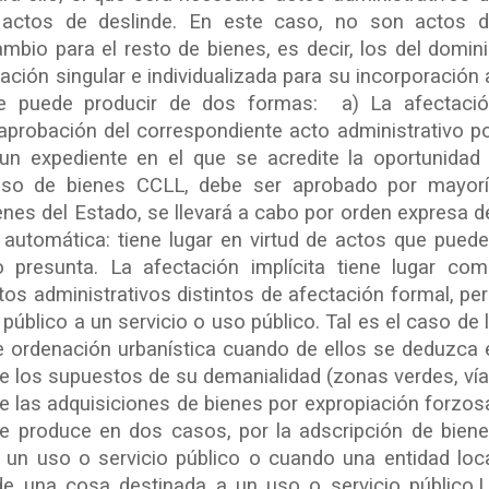
r, actos de deslinde. En este caso, no son actos 
mbio para el resto de bienes, es decir, los del domin
ctación singular e individualizada para su incorporación 
se puede producir de dos formas: a) La afectaci
 aprobación del correspondiente acto administrativo p
un expediente en el que se acredite la oportunidad
 caso de bienes CCLL, debe ser aprobado por mayor
enes del Estado, se llevará a cabo por orden expresa d
automática: tiene lugar en virtud de actos que pued
o presunta. La afectación implícita tiene lugar co
os administrativos distintos de afectación formal, pe
público a un servicio o uso público. Tal es el caso de 
de ordenación urbanística cuando de ellos se deduzca 
de los supuestos de su demanialidad (zonas verdes, ví
e las adquisiciones de bienes por expropiación forzos
e produce en dos casos, por la adscripción de bien
un uso o servicio público o cuando una entidad loc
de una cosa destinada a un uso o servicio público.