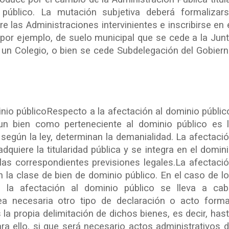
 público. La mutación subjetiva deberá formalizar
e las Administraciones intervinientes e inscribirse en 
 por ejemplo, de suelo municipal que se cede a la Jun
 un Colegio, o bien se cede Subdelegación del Gobier
nio públicoRespecto a la afectación al dominio públic
 un bien como perteneciente al dominio público es 
 según la ley, determinan la demanialidad. La afectaci
dquiere la titularidad pública y se integra en el domin
 las correspondientes previsiones legales.La afectaci
la clase de bien de dominio público. En el caso de l
l, la afectación al dominio público se lleva a ca
ea necesaria otro tipo de declaración o acto forma
la propia delimitación de dichos bienes, es decir, has
ra ello, si que será necesario actos administrativos 