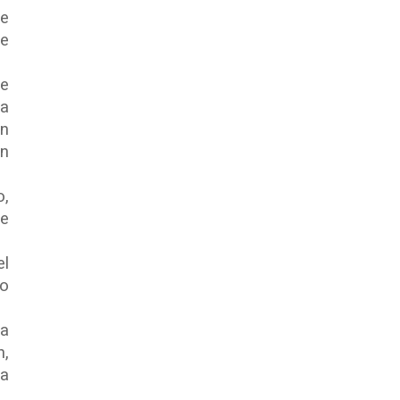
de
te
de
la
ún
én
o,
de
el
io
La
n,
la