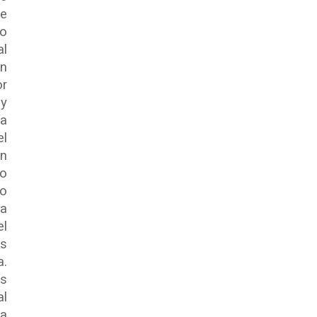
de
io
al
ón
or
 y
ía
el
en
mo
ro
la
el
as
a.
es
al
La